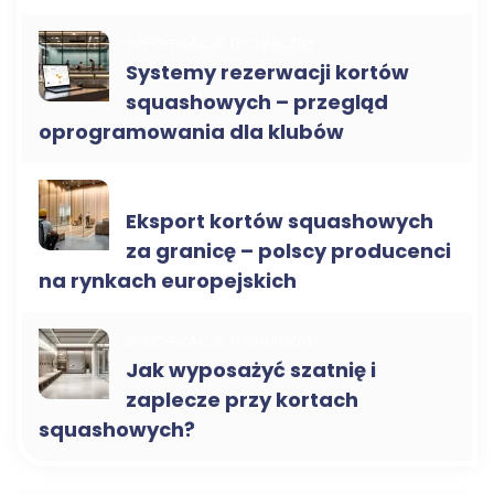
SPECYFIKACJE TECHNICZNE
Systemy rezerwacji kortów
squashowych – przegląd
oprogramowania dla klubów
KORTY DO SQUASHA B2B
Eksport kortów squashowych
za granicę – polscy producenci
na rynkach europejskich
SPECYFIKACJE TECHNICZNE
Jak wyposażyć szatnię i
zaplecze przy kortach
squashowych?