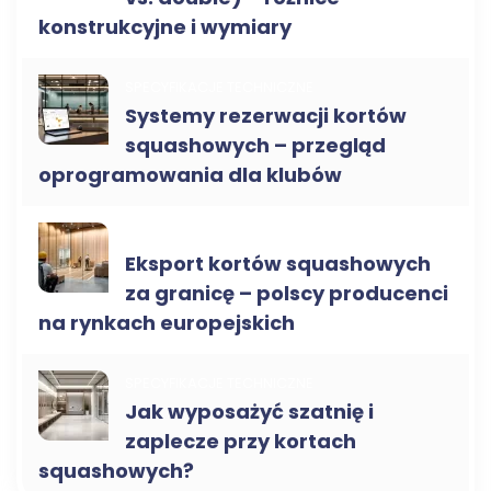
konstrukcyjne i wymiary
SPECYFIKACJE TECHNICZNE
Systemy rezerwacji kortów
squashowych – przegląd
oprogramowania dla klubów
KORTY DO SQUASHA B2B
Eksport kortów squashowych
za granicę – polscy producenci
na rynkach europejskich
SPECYFIKACJE TECHNICZNE
Jak wyposażyć szatnię i
zaplecze przy kortach
squashowych?