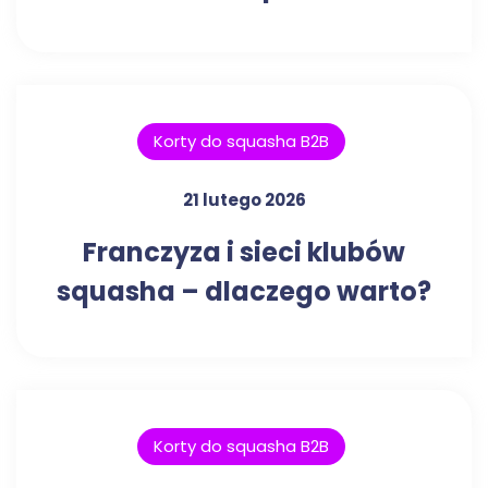
Korty do squasha B2B
21 lutego 2026
Franczyza i sieci klubów
squasha – dlaczego warto?
Korty do squasha B2B