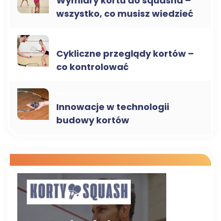
Wymiary kortu do squasha –
wszystko, co musisz wiedzieć
SERWIS I KONSERWACJA
Cykliczne przeglądy kortów –
co kontrolować
PROCES PRODUKCJI
Innowacje w technologii
budowy kortów