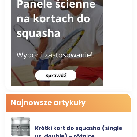
Najnowsze artykuły
RODZAJE KORTÓW
Krótki kort do squasha (single
vs. double) – różnice