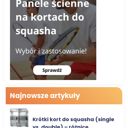
Najnowsze artykuły
RODZAJE KORTÓW
Krótki kort do squasha (single
vs. double) – różnice