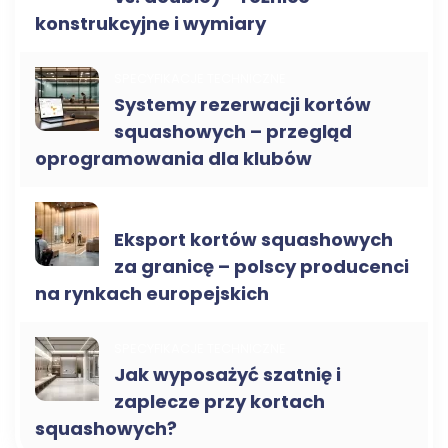
konstrukcyjne i wymiary
SPECYFIKACJE TECHNICZNE
Systemy rezerwacji kortów
squashowych – przegląd
oprogramowania dla klubów
KORTY DO SQUASHA B2B
Eksport kortów squashowych
za granicę – polscy producenci
na rynkach europejskich
SPECYFIKACJE TECHNICZNE
Jak wyposażyć szatnię i
zaplecze przy kortach
squashowych?