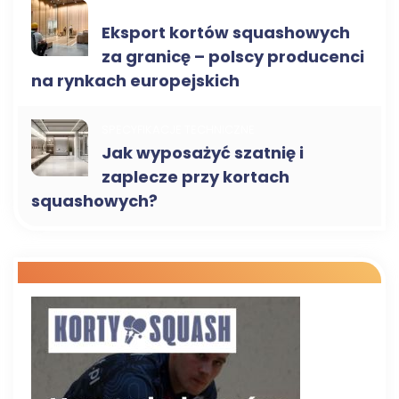
KORTY DO SQUASHA B2B
Eksport kortów squashowych
za granicę – polscy producenci
na rynkach europejskich
SPECYFIKACJE TECHNICZNE
Jak wyposażyć szatnię i
zaplecze przy kortach
squashowych?