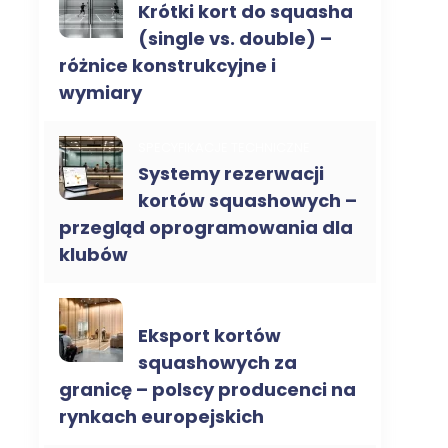
Krótki kort do squasha
(single vs. double) –
różnice konstrukcyjne i
wymiary
SPECYFIKACJE TECHNICZNE
Systemy rezerwacji
kortów squashowych –
przegląd oprogramowania dla
klubów
KORTY DO SQUASHA B2B
Eksport kortów
squashowych za
granicę – polscy producenci na
rynkach europejskich