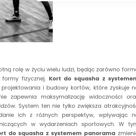
otną rolę w życiu wielu ludzi, będąc zarówno form
 formy fizycznej.
Kort do squasha z systeme
projektowania i budowy kortów, które zyskuje n
anie zapewnia maksymalizację widoczności ora
idzów. System ten nie tylko zwiększa atrakcyjnoś
ądanie ich z różnych perspektyw, wpływając n
tniczących w wydarzeniach sportowych. W ty
ort do squasha z systemem panorama
zmieni