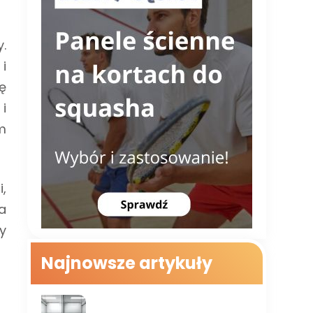
.
i
ę
i
m
,
a
y
Najnowsze artykuły
RODZAJE KORTÓW