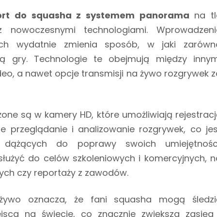
ort do squasha z systemem panorama
na tl
a z nowoczesnymi technologiami. Wprowadzeni
ych wydatnie zmienia sposób, w jaki zarówn
ją gry. Technologie te obejmują między innym
deo, a nawet opcje transmisji na żywo rozgrywek z
ne są w kamery HD, które umożliwiają rejestracj
 przeglądanie i analizowanie rozgrywek, co jes
 dążących do poprawy swoich umiejętności
łużyć do celów szkoleniowych i komercyjnych, n
ych czy reportaży z zawodów.
 żywo oznacza, że fani squasha mogą śledzi
sca na świecie, co znacznie zwiększa zasięg 