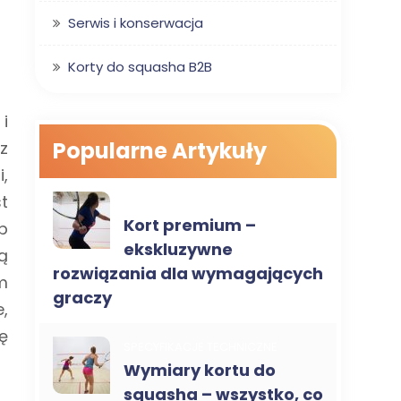
Serwis i konserwacja
Korty do squasha B2B
i
Popularne Artykuły
z
,
t
SPECYFIKACJE TECHNICZNE
Kort premium –
b
ekskluzywne
ą
rozwiązania dla wymagających
m
graczy
,
ę
SPECYFIKACJE TECHNICZNE
Wymiary kortu do
squasha – wszystko, co