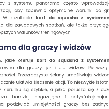
ający z systemu panorama często wprowadzaj
tyzacji, aby zapewnić optymalne warunki do gr
. W rezultacie,
kort do squasha z systeme
ylko dla zawodowych spotkań, ale także przyciąg
epszych warunków treningowych.
ama dla graczy i widzów
, jakie oferuje
kort do squasha z systeme
arówno dla graczy, jak i dla widzów. Pierwszą 
zności. Przezroczyste ściany umożliwiają widzo
znie ułatwia śledzenie akcji. To niezwykle istotn
 kierunku są szybkie, a piłka porusza się z duż
za bardziej angażujące i satysfakcjonując
gą podziwiać umiejętności graczy bez żadnyc