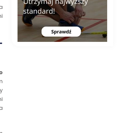
a
i
–
o
m
y
i
a