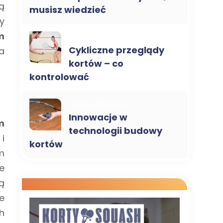
ą
musisz wiedzieć
y
m
SERWIS I KONSERWACJA
Cykliczne przeglądy
a
kortów – co
kontrolować
PROCES PRODUKCJI
Innowacje w
m
technologii budowy
i
kortów
m
e
ą
e
h