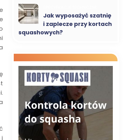
SPECYFIKACJE TECHNICZNE
e
Jak wyposażyć szatnię
e
i zaplecze przy kortach
o
squashowych?
i
a
ę
t
.
a
ć
i