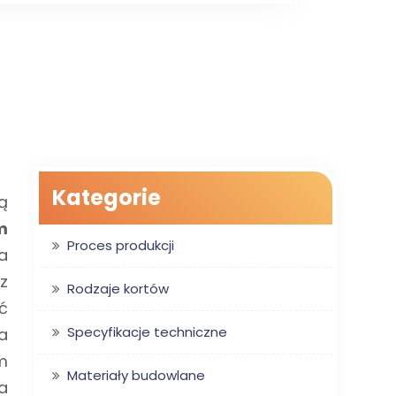
Kategorie
ą
m
Proces produkcji
a
z
Rodzaje kortów
ć
Specyfikacje techniczne
a
m
Materiały budowlane
a