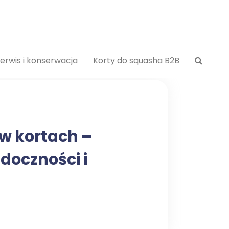
erwis i konserwacja
Korty do squasha B2B
w kortach –
doczności i