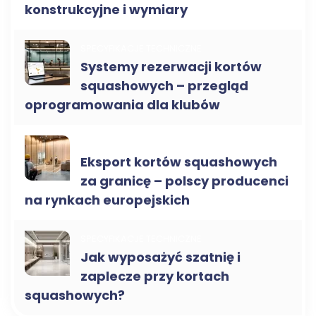
konstrukcyjne i wymiary
SPECYFIKACJE TECHNICZNE
Systemy rezerwacji kortów
squashowych – przegląd
oprogramowania dla klubów
KORTY DO SQUASHA B2B
Eksport kortów squashowych
za granicę – polscy producenci
na rynkach europejskich
SPECYFIKACJE TECHNICZNE
Jak wyposażyć szatnię i
zaplecze przy kortach
squashowych?