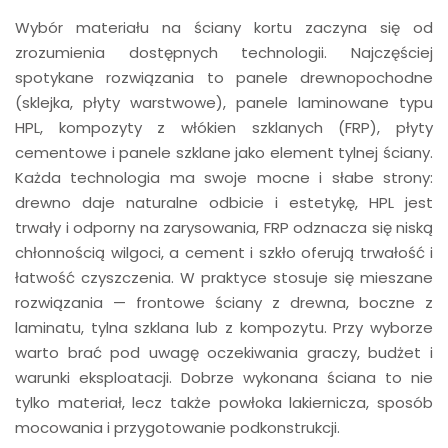
Wybór materiału na ściany kortu zaczyna się od
zrozumienia dostępnych technologii. Najczęściej
spotykane rozwiązania to panele drewnopochodne
(sklejka, płyty warstwowe), panele laminowane typu
HPL, kompozyty z włókien szklanych (FRP), płyty
cementowe i panele szklane jako element tylnej ściany.
Każda technologia ma swoje mocne i słabe strony:
drewno daje naturalne odbicie i estetykę, HPL jest
trwały i odporny na zarysowania, FRP odznacza się niską
chłonnością wilgoci, a cement i szkło oferują trwałość i
łatwość czyszczenia. W praktyce stosuje się mieszane
rozwiązania — frontowe ściany z drewna, boczne z
laminatu, tylna szklana lub z kompozytu. Przy wyborze
warto brać pod uwagę oczekiwania graczy, budżet i
warunki eksploatacji. Dobrze wykonana ściana to nie
tylko materiał, lecz także powłoka lakiernicza, sposób
mocowania i przygotowanie podkonstrukcji.