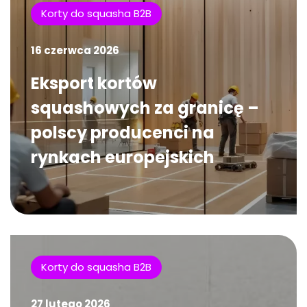
Korty do squasha B2B
16 czerwca 2026
Eksport kortów
squashowych za granicę –
polscy producenci na
rynkach europejskich
Korty do squasha B2B
27 lutego 2026