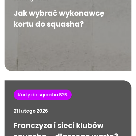
Jak wybrać wykonawcę
kortu do squasha?
Korty do squasha B2B
21 lutego 2026
Franczyza i sieci klubów