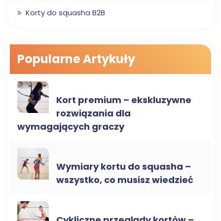
Korty do squasha B2B
Popularne Artykuły
SPECYFIKACJE TECHNICZNE
Kort premium – ekskluzywne
rozwiązania dla
wymagających graczy
SPECYFIKACJE TECHNICZNE
Wymiary kortu do squasha –
wszystko, co musisz wiedzieć
SERWIS I KONSERWACJA
Cykliczne przeglądy kortów –