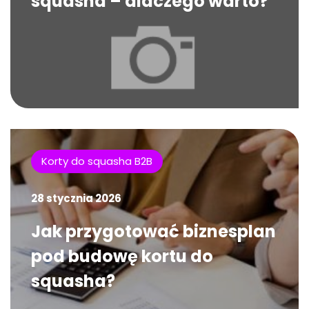
squasha – dlaczego warto?
Korty do squasha B2B
28 stycznia 2026
Jak przygotować biznesplan
pod budowę kortu do
squasha?